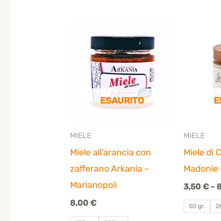
ESAURITO
E
MIELE
MIELE
Miele all’arancia con
Miele di 
zafferano Arkania –
Madonie 
Marianopoli
3,50
€
-
8,00
€
50 gr.
2