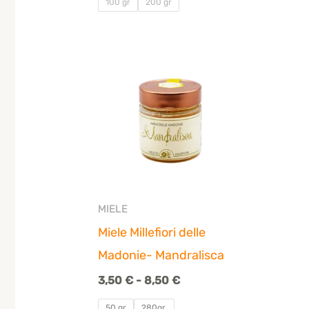
100 gr
200 gr
Fascia
di
prezzo:
da
3,50 €
a
8,50 €
MIELE
Miele Millefiori delle
Madonie- Mandralisca
3,50
€
-
8,50
€
50 gr
280gr.