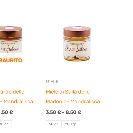
Fascia
Fascia
di
di
prezzo:
prezzo:
da
da
3,50 €
3,50 €
a
a
8,50 €
8,50 €
SAURITO
MIELE
Cardo delle
Miele di Sulla delle
– Mandralisca
Madonie- Mandralisca
8,50
€
3,50
€
-
8,50
€
80 gr.
50 gr.
280 gr.