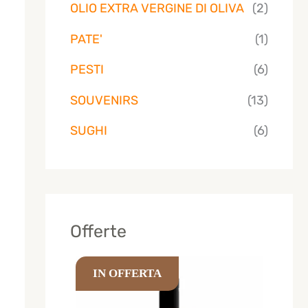
OLIO EXTRA VERGINE DI OLIVA
(2)
PATE'
(1)
PESTI
(6)
SOUVENIRS
(13)
SUGHI
(6)
Offerte
I
I
IN OFFERTA
l
l
p
p
r
r