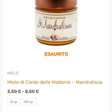
8,50 €
ESAURITO
MIELE
Miele di Cardo delle Madonie – Mandralisca
3,50
€
-
8,50
€
50 gr.
280 gr.