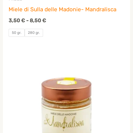
Miele di Sulla delle Madonie- Mandralisca
3,50
€
-
8,50
€
50 gr.
280 gr.
Fascia
di
prezzo:
da
3,50 €
a
8,50 €