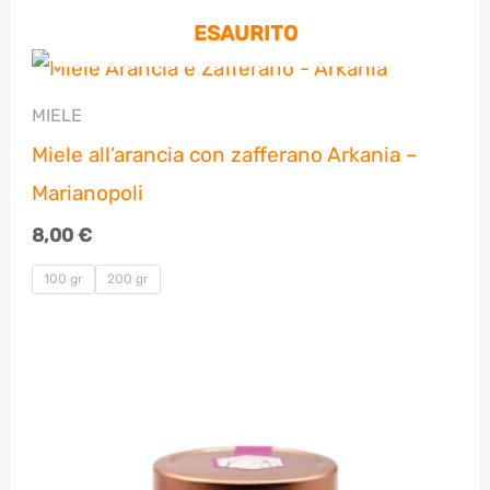
ESAURITO
MIELE
Miele all’arancia con zafferano Arkania –
Marianopoli
8,00
€
100 gr
200 gr
Fascia
di
prezzo:
da
3,50 €
a